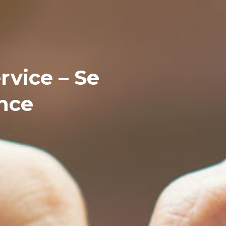
rvice – Se
ance