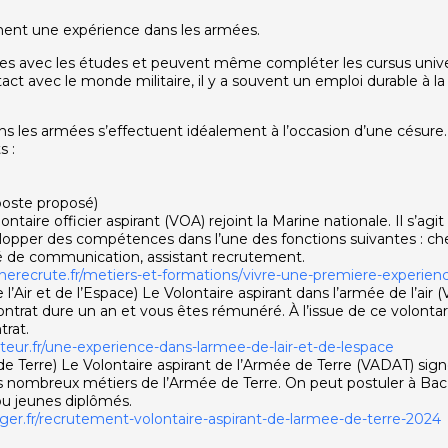
lement une expérience dans les armées.
es avec les études et peuvent même compléter les cursus univer
ct avec le monde militaire, il y a souvent un emploi durable à la 
ans les armées s’effectuent idéalement à l’occasion d’une césure.
s :
poste proposé)
lontaire officier aspirant (VOA) rejoint la Marine nationale. Il s’
opper des compétences dans l’une des fonctions suivantes : che
gé de communication, assistant recrutement.
nerecrute.fr/metiers-et-formations/vivre-une-premiere-experienc
’Air et de l’Espace) Le Volontaire aspirant dans l’armée de l’air (
contrat dure un an et vous êtes rémunéré. À l’issue de ce volonta
trat.
ateur.fr/une-experience-dans-larmee-de-lair-et-de-lespace
e Terre) Le Volontaire aspirant de l’Armée de Terre (VADAT) signe
 nombreux métiers de l’Armée de Terre. On peut postuler à Ba
ou jeunes diplômés.
er.fr/recrutement-volontaire-aspirant-de-larmee-de-terre-2024