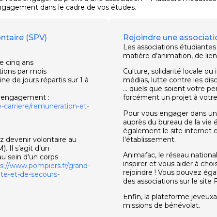
t engagement dans le cadre de vos études.
ntaire (SPV)
Rejoindre une associati
Les associations étudiantes
matière d’animation, de lien 
e cinq ans
ions par mois
Culture, solidarité locale o
e de jours répartis sur 1 à
médias, lutte contre les disc
… quels que soient votre per
t engagement :
forcément un projet à votre
-carriere/remuneration-et-
Pour vous engager dans une
auprès du bureau de la vie 
également le site internet e
 devenir volontaire au
l’établissement.
 Il s’agit d’un
Animafac, le réseau nationa
u sein d’un corps
inspirer et vous aider à choi
s://www.pompiers.fr/grand-
rejoindre ! Vous pouvez ég
nte-et-de-secours-
des associations sur le site
Enfin, la plateforme jeveux
missions de bénévolat.