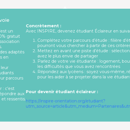
 voie
Concrètement :
’est un
Avec INSPIRE, devenez étudiant Éclaireur en suivan
0% gratuit
Complétez votre parcours d’étude : filière d’
ssociation
pourront vous chercher à partir de ces critère
s.
Mettez en avant une piste d’étude : sélectio
udes adaptés
avez le plus envie de partager
rs en
Parlez de votre vie étudiante : logement, bour
les difficultés que vous avez rencontrées
 leur
Répondez aux lycéens : soyez vous-même, ré
udiants
pour les aider à se projeter dans la vie étudian
eur parcours
 : c’est
Pour devenir étudiant éclaireur :
répondre aux
et ressentis.
https://inspire-orientation.org/etudiant?
utm_source=article&utm_medium=Partenaires&