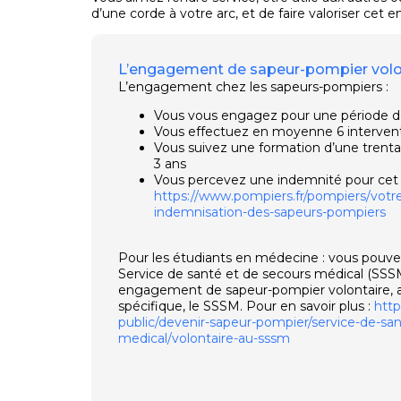
d’une corde à votre arc, et de faire valoriser ce
L’engagement de sapeur-pompier volo
L’engagement chez les sapeurs-pompiers :
Vous vous engagez pour une période d
Vous effectuez en moyenne 6 intervent
Vous suivez une formation d’une trentain
3 ans
Vous percevez une indemnité pour ce
https://www.pompiers.fr/pompiers/votre
indemnisation-des-sapeurs-pompiers
Pour les étudiants en médecine : vous pouvez
Service de santé et de secours médical (SSSM).
engagement de sapeur-pompier volontaire, a
spécifique, le SSSM. Pour en savoir plus :
http
public/devenir-sapeur-pompier/service-de-sa
medical/volontaire-au-sssm