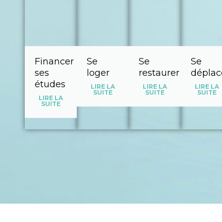
Financer
Se
Se
Se
ses
loger
restaurer
déplac
études
LIRE LA
LIRE LA
LIRE LA
SUITE
SUITE
SUITE
LIRE LA
SUITE