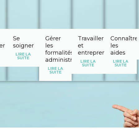
Se
Gérer
Travailler
Connaître
er
soigner
les
et
les
formalités
entreprendre
aides
LIRE LA
SUITE
administratives
LIRE LA
LIRE LA
SUITE
SUITE
LIRE LA
SUITE