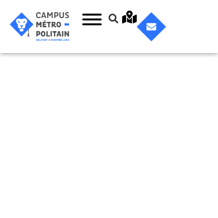
27 – Lycée
Raoul
Follereau