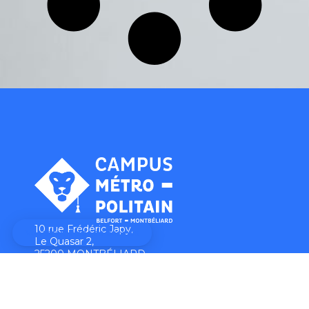
10 rue Frédéric Japy,
Le Quasar 2,
25200 MONTBÉLIARD
03 39 30 00 65
campus@pmnfc.fr
Les établissements