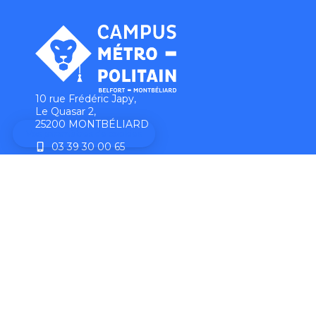
10 rue Frédéric Japy,
Le Quasar 2,
25200 MONTBÉLIARD
03 39 30 00 65
campus@pmnfc.fr
Les établissements
Les formations
Se déplacer
Se loger
Salles de spectacle