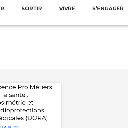
ER
SORTIR
VIVRE
S’ENGAGER
cence Pro Métiers
 la santé :
simétrie et
dioprotections
dicales (DORA)
E LA SUITE