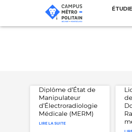
ÉTUDI
Mesures
Diplôme d’État de
Li
Manipulateur
de
d’Électroradiologie
Do
Médicale (MERM)
Ra
mé
LIRE LA SUITE
LIR