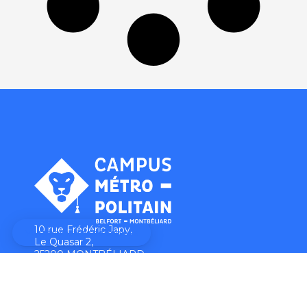
10 rue Frédéric Japy,
Le Quasar 2,
25200 MONTBÉLIARD
03 39 30 00 65
campus@pmnfc.fr