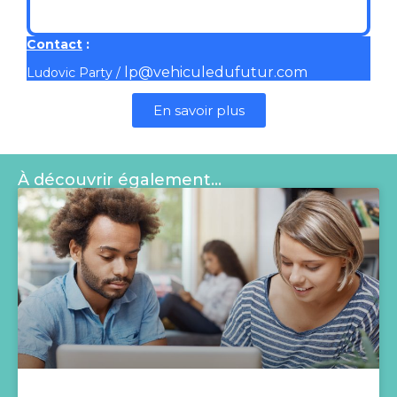
Contact
:
lp@vehiculedufutur.com
Ludovic Party /
En savoir plus
À découvrir également…