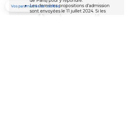
de Paris) pour y répondre.
Les dernières propositions d’admission
sont envoyées le 11 juillet 2024. Si les
candidats reçoivent une proposition
d’admission à cette date, la date limite
pour répondre est le 12 juillet 2023
(23h59, heure de Paris).
La date limite pour répondre étant affichée, il
n’y a pas de raison d’avoir peur de rater le
coche. D’autant plus que des notifications par
mail et par sms sont envoyées le matin de la
réponse faite par l’établissement. Il suffit juste
de veiller à bien renseigner ces informations
dans le dossier Parcoursup.
Il faut être très vigilant sur les dates car les
réponses arrivent au fur et à mesure. Un
nouveau décompte démarre pour chaque
réponse. Dans tous les cas, la date limite pour
répondre aux propositions d’admission est
indiquée en face de chacune d’entre elles dans
son dossier.
Attention à ne pas laisser passer la date au
risque de voir sa place perdue.