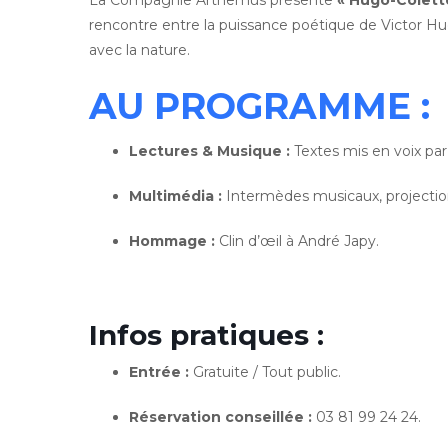
La Compagnie Arthemus présente
« Hugo-Colette
rencontre entre la puissance poétique de Victor Hug
avec la nature.
AU PROGRAMME :
Lectures & Musique :
Textes mis en voix par
Multimédia :
Intermèdes musicaux, projection
Hommage :
Clin d’œil à André Japy.
Infos pratiques :
Entrée :
Gratuite / Tout public.
Réservation conseillée :
03 81 99 24 24.