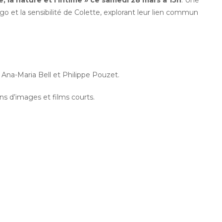
, la nature et l’intime » ce samedi 28 mars à 15h
. Une
o et la sensibilité de Colette, explorant leur lien commun
 Ana-Maria Bell et Philippe Pouzet.
s d’images et films courts.