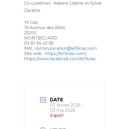
Co-curatrices : Adeline Lépine et Sylvie
Zavatta.
19 Crac
19 Avenue des Alliés
25200
MONTBELIARD
03 81 94 43 58
Mél :
communication@le19crac.com
Site web :
https://le19crac.com/
https://www.facebook.com/le19crac
DATE
07 février 2026
-
03 mai 2026
Expiré!