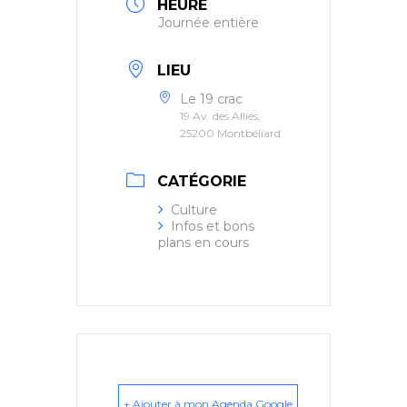
HEURE
Journée entière
LIEU
Le 19 crac
19 Av. des Alliés,
25200 Montbéliard
CATÉGORIE
Culture
Infos et bons
plans en cours
+ Ajouter à mon Agenda Google