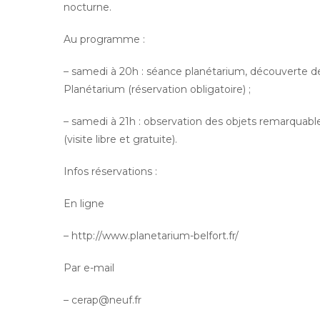
nocturne.
Au programme :
– samedi à 20h : séance planétarium, découverte d
Planétarium (réservation obligatoire) ;
– samedi à 21h : observation des objets remarquabl
(visite libre et gratuite).
Infos réservations :
En ligne
– http://www.planetarium-belfort.fr/
Par e-mail
– cerap@neuf.fr