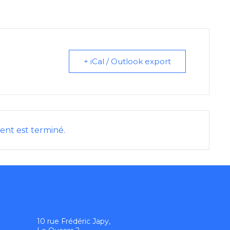
+ iCal / Outlook export
nt est terminé.
10 rue Frédéric Japy,