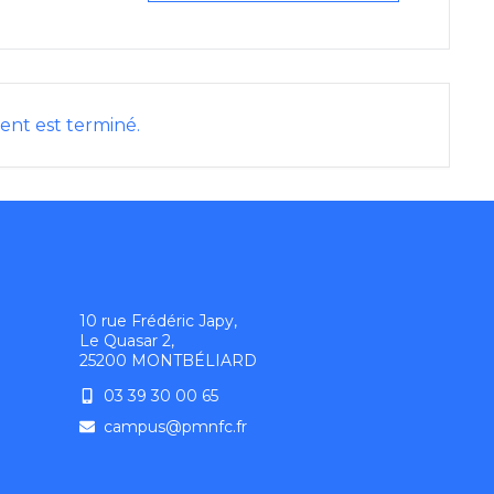
nt est terminé.
10 rue Frédéric Japy,
Le Quasar 2,
25200 MONTBÉLIARD
03 39 30 00 65
campus@pmnfc.fr