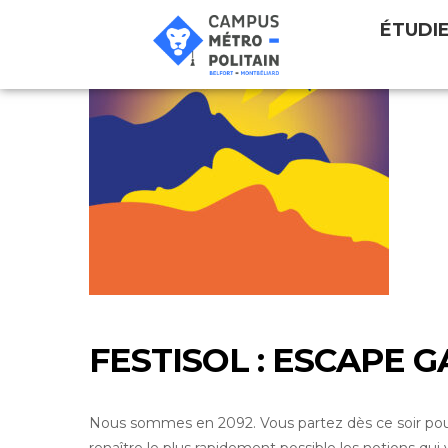
ÉTUDI
FESTISOL : ESCAPE 
Nous sommes en 2092. Vous partez dès ce soir pour v