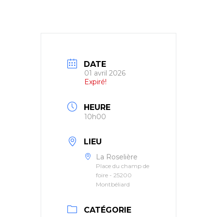
DATE
01 avril 2026
Expiré!
HEURE
10h00
LIEU
La Roselière
Place du champ de
foire - 25200
Montbéliard
CATÉGORIE