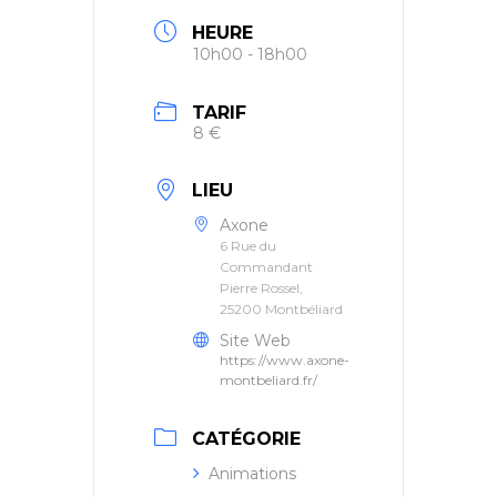
HEURE
10h00 - 18h00
TARIF
8 €
LIEU
Axone
6 Rue du
Commandant
Pierre Rossel,
25200 Montbéliard
Site Web
https://www.axone-
montbeliard.fr/
CATÉGORIE
Animations