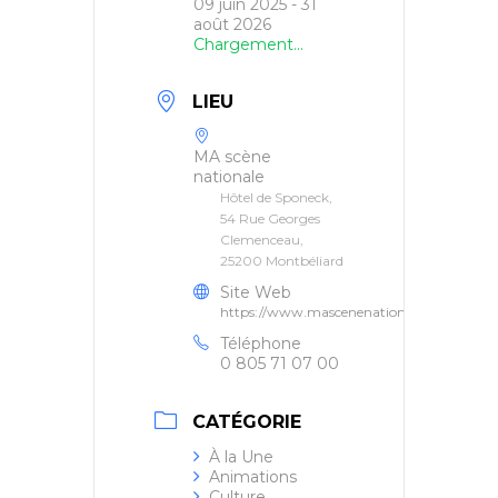
09 juin 2025
- 31
août 2026
Chargement...
LIEU
MA scène
nationale
Hôtel de Sponeck,
54 Rue Georges
Clemenceau,
25200 Montbéliard
Site Web
https://www.mascenenationale.eu/
Téléphone
0 805 71 07 00
CATÉGORIE
À la Une
Animations
Culture