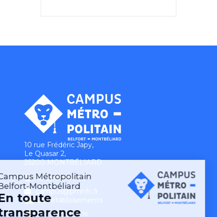
10 rue Frédéric Japy,
Le Quasar 2,
25200 MONTBÉLIARD
03 39 30 00 65
campus@pmnfc.fr
Les établissements
Les formations