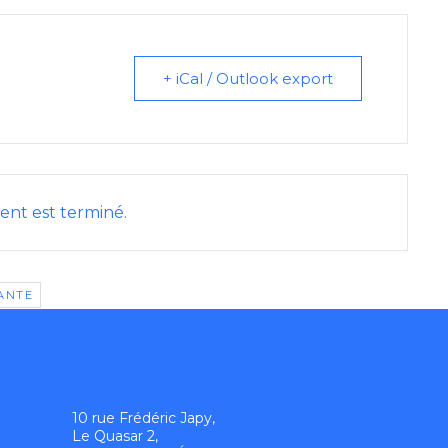
+ iCal / Outlook export
nt est terminé.
IANTE
10 rue Frédéric Japy,
Le Quasar 2,