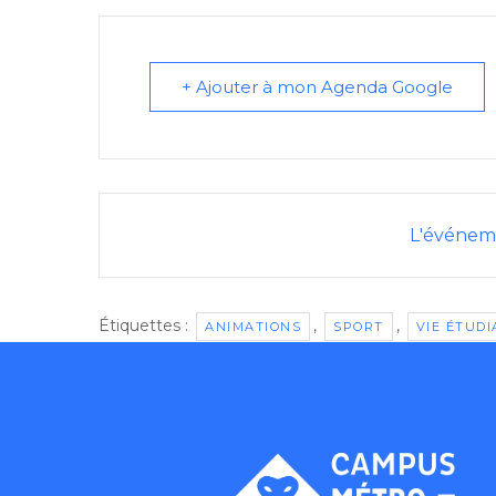
+ Ajouter à mon Agenda Google
L'événeme
Étiquettes :
,
,
ANIMATIONS
SPORT
VIE ÉTUD