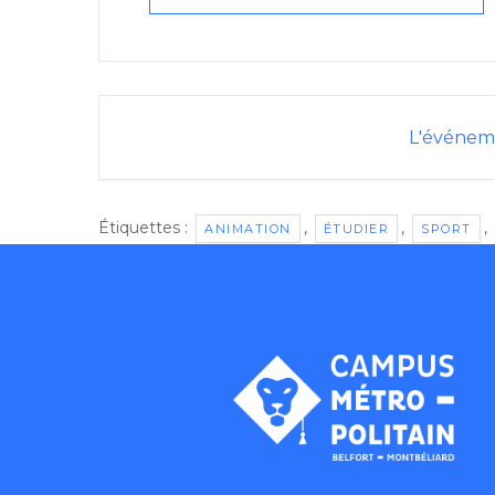
L'événeme
Étiquettes :
,
,
,
ANIMATION
ÉTUDIER
SPORT