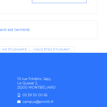
nt est terminé.
,
VIE ÉTUDIANTE
VOUS ÊTES ÉTUDIANT...
10 rue Frédéric Japy,
Le Quasar 2,
25200 MONTBÉLIARD
03 39 30 00 65
campus@pmnfc.fr