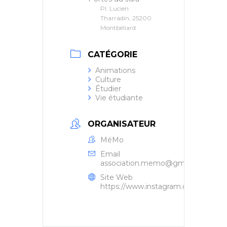
Pl. Lucien
Tharradin, 25200
Montbéliard
CATÉGORIE
Animations
Culture
Étudier
Vie étudiante
ORGANISATEUR
MéMo
Email
association.memo@gmail.com
Site Web
https://www.instagram.com/associ