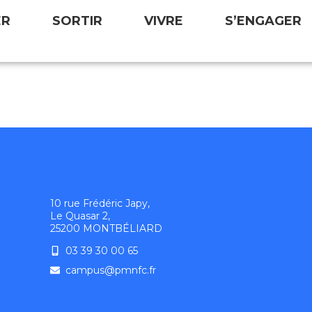
ER
SORTIR
VIVRE
S’ENGAGER
10 rue Frédéric Japy,
Le Quasar 2,
25200 MONTBÉLIARD
03 39 30 00 65
campus@pmnfc.fr