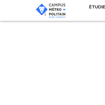
ÉTUDI
J’ai vu la mort, et