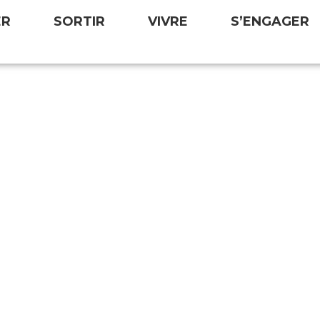
ER
SORTIR
VIVRE
S’ENGAGER
 je lui ai laissé