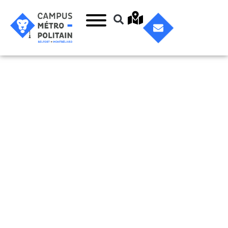
Financer ses
études