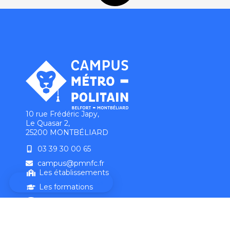
10 rue Frédéric Japy,
Le Quasar 2,
25200 MONTBÉLIARD
03 39 30 00 65
campus@pmnfc.fr
Les établissements
Les formations
Se déplacer
Se loger