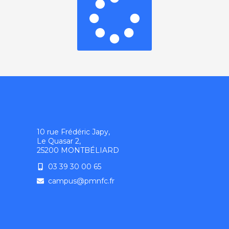
10 rue Frédéric Japy,
Le Quasar 2,
25200 MONTBÉLIARD
03 39 30 00 65
campus@pmnfc.fr