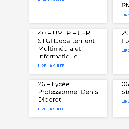
P
LIR
40 – UMLP – UFR
29
STGI Département
Fo
Multimédia et
LIR
Informatique
LIRE LA SUITE
26 – Lycée
06
Professionnel Denis
Sb
Diderot
LIR
LIRE LA SUITE