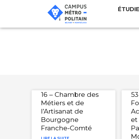
ÉTUDI
Etablissement f
16 – Chambre des
53
Métiers et de
Fo
l’Artisanat de
A
Bourgogne
et
Franche-Comté
Pa
Mo
LIRE LA SUITE