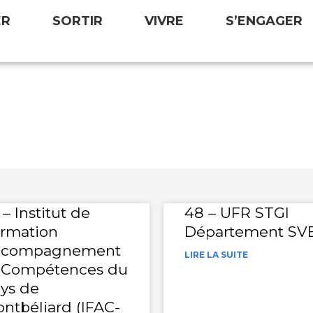
ER
SORTIR
VIVRE
S’ENGAGER
ormation
 – Institut de
48 – UFR STGI
rmation
Département SV
ccompagnement
LIRE LA SUITE
 Compétences du
ys de
ntbéliard (IFAC-