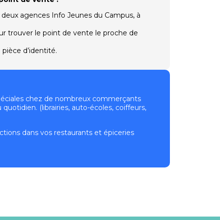
 deux agences Info Jeunes du Campus, à
d
r trouver le point de vente le proche de
pièce d’identité.
péciales chez de nombreux commerçants
uotidien. (librairies, auto-écoles, coiffeurs,
tions dans vos restaurants et épiceries