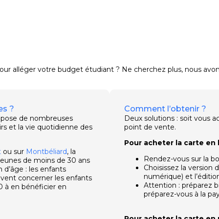
ur alléger votre budget étudiant ? Ne cherchez plus, nous avons 
es ?
Comment l’obtenir ?
ropose de nombreuses
Deux solutions : soit vous a
sirs et la vie quotidienne des
point de vente.
Pour acheter la carte en l
t
ou sur
Montbéliard
, la
Rendez-vous sur la bo
 jeunes de moins de 30 ans
Choisissez la version 
 d’âge : les enfants
numérique) et l’éditio
ivent concerner les enfants
Attention : préparez b
0 à en bénéficier en
préparez-vous à la pay
Pour acheter la carte en 