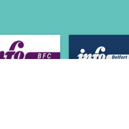
fo Jeunes
Info Jeunes Belfo
ntbéliard