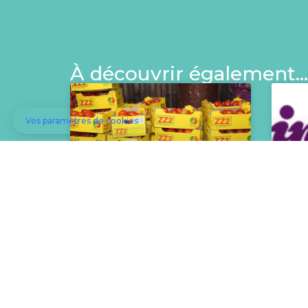
À découvrir également…
Les épiceries
In
solidaires
Mo