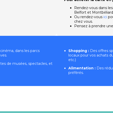
Rendez-vous dans les
Belfort et Montbéliar
Ou rendez-vous
ici
pou
chez vous.
Pensez à prendre une 
cinéma, dans les parcs
Shopping :
Des offres s
ives.
locaux pour vos achats du q
etc.)
sites de musées, spectacles, et
Alimentation :
Des réduc
préférés.