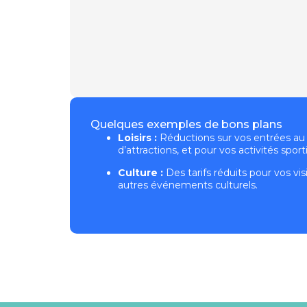
Quelques exemples de bons plans
Loisirs :
Réductions sur vos entrées au 
d’attractions, et pour vos activités sport
Culture :
Des tarifs réduits pour vos vi
autres événements culturels.