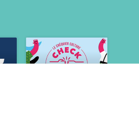
rt
Le « check
culture »