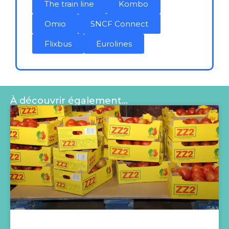
The train line
Kombo
Omio
SNCF Connect
Flixbus
Eurolines
À découvrir également…