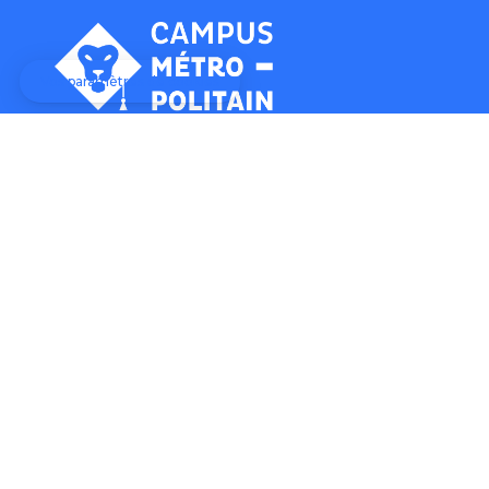
10 rue Frédéric Japy,
Le Quasar 2,
25200 MONTBÉLIARD
03 39 30 00 65
campus@pmnfc.fr
Les établissements
Les formations
Se déplacer
Se loger
Salles de spectacle