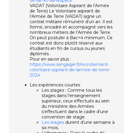
de-lair-et-de-lespace
VADAT (Volontaire Aspirant de l’Armée
de Terre) Le Volontaire aspirant de
l’Armée de Terre (VADAT) signe un
contrat militaire rémunéré d’un an. Il est
formé, encadré et accompagné vers les
nombreux métiers de l’Armée de Terre.
On peut postuler à Bac+4 minimum. Ce
contrat est donc plutôt réservé aux
étudiants en fin de cursus ou jeunes
diplômés.
Pour en savoir plus :
https://www.sengager.fr/recrutement-
volontaire-aspirant-de-larmee-de-terre-
2024
Les expériences courtes
Les stages : Comme tous les
stages dans l’enseignement
supérieur, ceux effectués au sein
du ministère des Armées
s’effectuent dans le cadre d’une
convention de stage.
Les stages
durent d’une semaine à
six mois.
L’alternance : Dans le cadre de