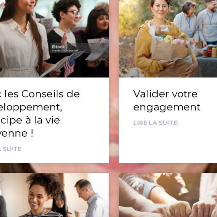
 les Conseils de
Valider votre
eloppement,
engagement
icipe à la vie
LIRE LA SUITE
yenne !
A SUITE