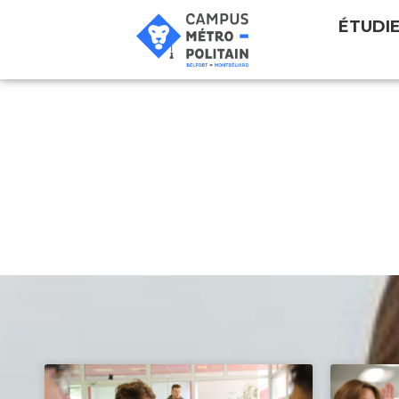
ÉTUDI
S’engager
Vous êtes déjà impliqué dans une association ou 
La rubrique « S’engager » est faite pour vous ! 
surtout comment valoriser cet engagement dans 